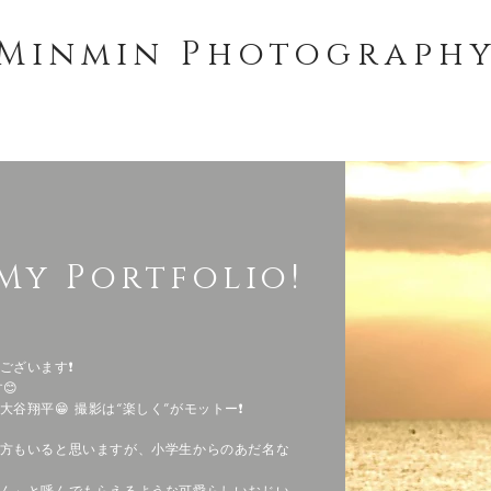
Minmin Photograph
About
Price
Blog
Co
My Portfolio!
ざいます❗️
😊
翔平😁 撮影は“楽しく”がモットー❗️
方もいると思いますが、
小学生からのあだ名な
ん」と呼んでもらえるような
可愛らしいおじい