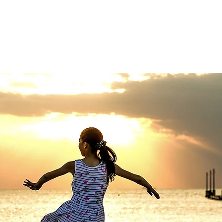
y
ntact