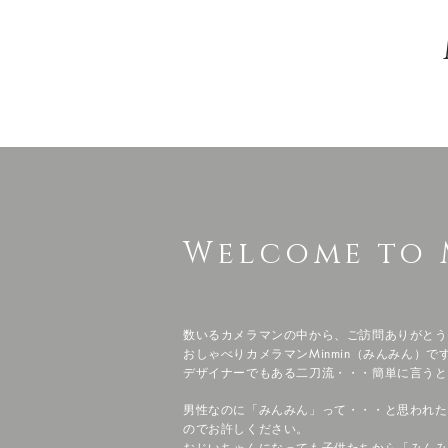
Home
Welcome to 
数いるカメラマンの中から、ご訪問ありがとうご
おしゃべりカメラマンMinmin（みんみん）です
デザイナーでもある二刀流・・・簡単に言うと大谷
男性なのに「みんみん」って・・・と思われた
のでお許しください。
おじいちゃんになっても子供たちから「みんみ